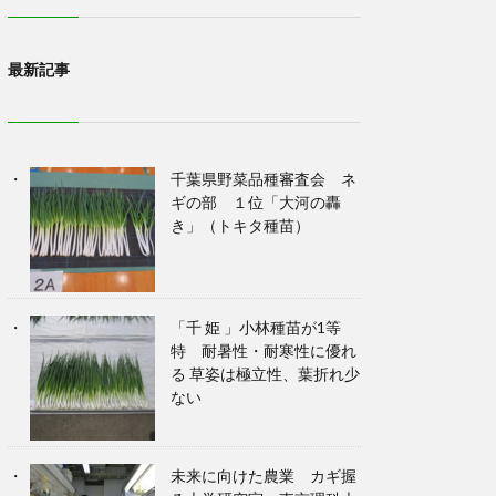
最新記事
千葉県野菜品種審査会 ネ
ギの部 １位「大河の轟
き」（トキタ種苗）
「千 姫 」小林種苗が1等
特 耐暑性・耐寒性に優れ
る 草姿は極立性、葉折れ少
ない
未来に向けた農業 カギ握