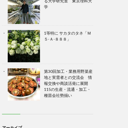
る大学研究室 東京理科大
学
1等特に サカタのタネ「Ｍ
５-Ａ-８８８」
第30回加工・業務用野菜産
地と実需者との交流会 情
報交換や商談活発に展開
115の生産・流通・加工・
種苗会社勢揃い
アーカイブ