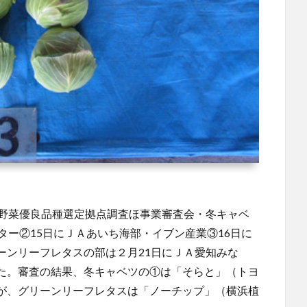
度野菜優良品種選定拠点調査ほ事業審査会・冬キャベ
ター②15日にＪＡあいち海部・イブン産業③16日に
ーンリーフレタスの部は２月21日にＪＡ愛知みな
た。審査の結果、冬キャベツの①は「そらと」（トヨ
が、グリーンリーフレタスは「ノーチップ」（横浜植