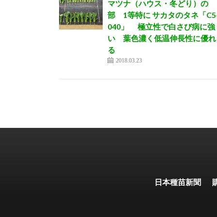
マツナ（ハウス・冬どり）の
部 1等特に サカタのタネ「C5
040」 極立性で白さび病に強
い 葉色濃く低温伸長性に優れ
る
2018.03.23
日本種苗新聞