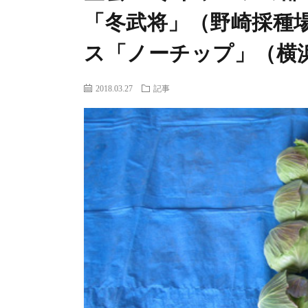
「冬武将」（野崎採種
ス「ノーチップ」（横
2018.03.27
記事