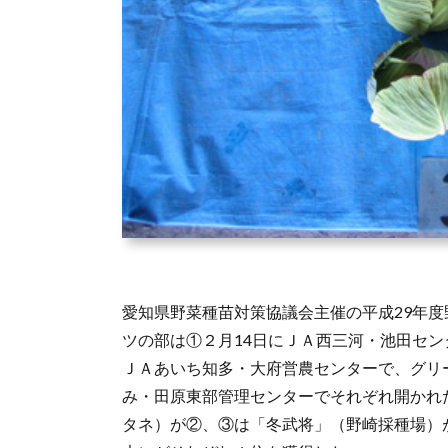
愛知県野菜種苗対策協議会主催の平成29年
ツの部は①２月14日にＪＡ西三河・池田セン
ＪＡあいち知多・大府営農センターで、グリ
み・田原東部管理センターでそれぞれ開かれ
タネ）が②、③は「冬武将」（野崎採種場）