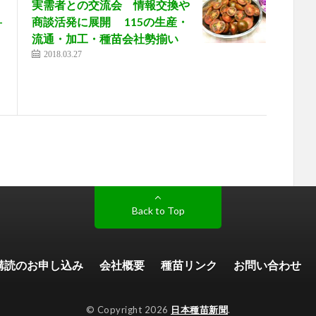
実需者との交流会 情報交換や
-
商談活発に展開 115の生産・
流通・加工・種苗会社勢揃い
2018.03.27
Back to Top
購読のお申し込み
会社概要
種苗リンク
お問い合わせ
© Copyright 2026
日本種苗新聞
.