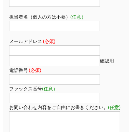
し
ン
い
ラ
担当者名（個人の方は不要）
(任意）
込
ク
合
イ
み
わ
バ
メールアドレス
(必須)
せ
シ
確認用
電話番号
(必須)
ー
ファックス番号
(任意）
保
護
お問い合わせ内容をご自由にお書きください。
(任意)