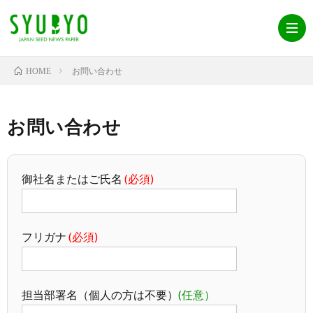
お問い合わせ
HOME
日
お問い合わせ
本
購
御社名またはご氏名
(必須)
種
読
会
苗
の
社
種
フリガナ
(必須)
新
お
概
苗
お
聞
申
担当部署名（個人の方は不要）
(任意）
要
リ
問
プ