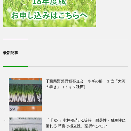
最新記事
千葉県野菜品種審査会 ネギの部 １位「大河
の轟き」（トキタ種苗）
「千 姫 」小林種苗が1等特 耐暑性・耐寒性に
優れる 草姿は極立性、葉折れ少ない